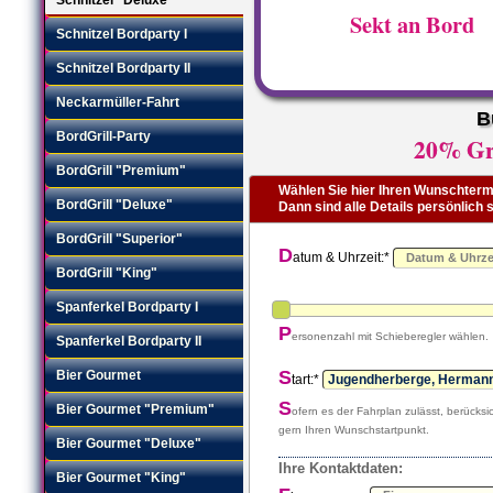
Sekt an Bord
Schnitzel Bordparty I
Schnitzel Bordparty II
Neckarmüller-Fahrt
B
BordGrill-Party
20% Gru
BordGrill "Premium"
Wählen Sie hier Ihren Wunschtermi
BordGrill "Deluxe"
Dann sind alle Details persönlich
BordGrill "Superior"
D
atum & Uhrzeit:*
BordGrill "King"
Spanferkel Bordparty I
P
ersonenzahl mit Schieberegler wählen.
Spanferkel Bordparty II
S
Bier Gourmet
tart:*
S
Bier Gourmet "Premium"
ofern es der Fahrplan zulässt, berücksic
gern Ihren Wunschstartpunkt.
Bier Gourmet "Deluxe"
Ihre Kontaktdaten:
Bier Gourmet "King"