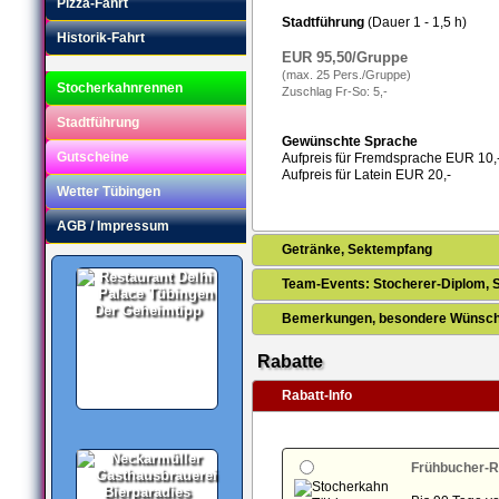
Pizza-Fahrt
Stadtführung
(Dauer 1 - 1,5 h)
Historik-Fahrt
EUR 95,50/Gruppe
(max. 25 Pers./Gruppe)
Stocherkahnrennen
Zuschlag Fr-So: 5,-
Stadtführung
Gewünschte Sprache
Gutscheine
Aufpreis für Fremdsprache EUR 10,
Aufpreis für Latein EUR 20,-
Wetter Tübingen
AGB / Impressum
Getränke, Sektempfang
Team-Events: Stocherer-Diplom, 
Der Geheimtipp
Bemerkungen, besondere Wünsche
Rabatte
Rabatt-Info
Frühbucher-R
Bierparadies