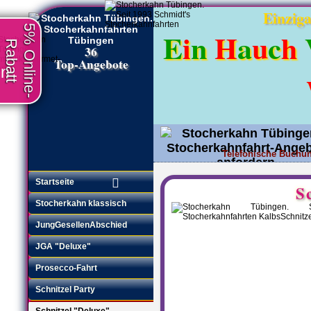
Einziga
5% Online-
E
i
n
H
a
u
c
h
Rabatt
36
Top-Angebote
en
Telefonische Buchun
Angebot anfordern
•
Startseite
S
Stocherkahn klassisch
JungGesellenAbschied
JGA "Deluxe"
Prosecco-Fahrt
Schnitzel Party
Schnitzel "Deluxe"