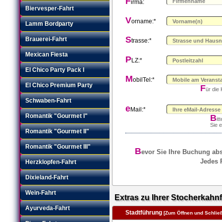
F
irma:
Biervesper-Fahrt
V
orname:*
Lamm Bordparty
S
Brauerei-Fahrt
trasse:*
Mexican Fiesta
P
LZ:*
El Chico Party Pack I
M
obilTel:*
El Chico Premium Party
F
ür die
Schwaben-Fahrt
e
Mail:*
Romantik "Gourmet I"
B
it
Sie 
Romantik "Gourmet II"
Romantik "Gourmet III"
B
evor Sie Ihre Buchung abse
Jedes R
Herzklopfen-Fahrt
Dixieland-Fahrt
Wein-Fahrt
Extras zu Ihrer Stocherkahnf
Ayurveda-Fahrt
Stadtführung
[Zum Öffnen und Schließe